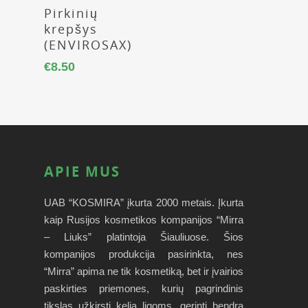
Daugiau
Pirkinių
krepšys
(ENVIROSAX)
€
8.50
APIE MUS
UAB “KOSMIRA” įkurta 2000 metais. Įkurta
kaip Rusijos kosmetikos kompanijos “Mirra
– Liuks” platintoja Šiauliuose. Šios
kompanijos produkcija pasirinkta, nes
“Mirra” apima ne tik kosmetiką, bet ir įvairios
paskirties priemones, kurių pagrindinis
tikslas užkirsti kelią ligoms, gerinti bendrą