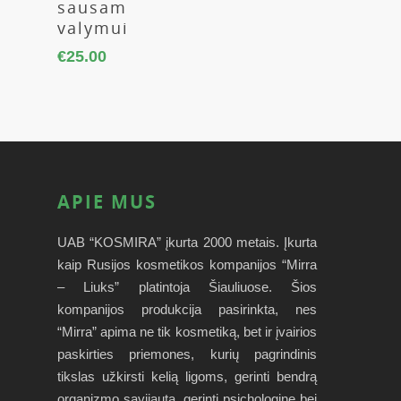
sausam
valymui
€
25.00
APIE MUS
UAB “KOSMIRA” įkurta 2000 metais. Įkurta
kaip Rusijos kosmetikos kompanijos “Mirra
– Liuks” platintoja Šiauliuose. Šios
kompanijos produkcija pasirinkta, nes
“Mirra” apima ne tik kosmetiką, bet ir įvairios
paskirties priemones, kurių pagrindinis
tikslas užkirsti kelią ligoms, gerinti bendrą
organizmo savijautą, gerinti psichologinę bei