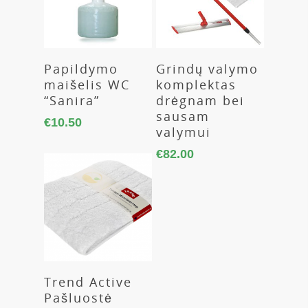
Daugiau
Daugiau
Papildymo
Grindų valymo
maišelis WC
komplektas
“Sanira”
drėgnam bei
sausam
€
10.50
valymui
€
82.00
Daugiau
Trend Active
Pašluostė