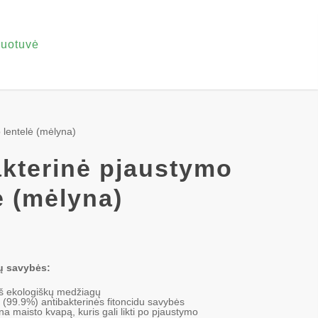
uotuvė
 lentelė (mėlyna)
akterinė pjaustymo
ė (mėlyna)
ių savybės:
š ekologiškų medžiagų
 (99.9%) antibakterinės fitoncidu savybės
ina maisto kvapą, kuris gali likti po pjaustymo