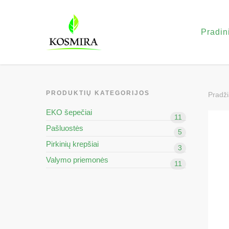
Pradin
PRODUKTIŲ KATEGORIJOS
Pradži
EKO šepečiai
11
Pašluostės
5
Pirkinių krepšiai
3
Valymo priemonės
11