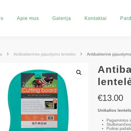
is
Apie mus
Galerija
Kontaktai
Pard
a
Antibakterinės pjaustymo lentelės
Antibakterinė pjaustymo
Antib
lentel
€
13.00
Unikalios lentel
Pagamintos i
Stulbinančios
Puikiai pašal