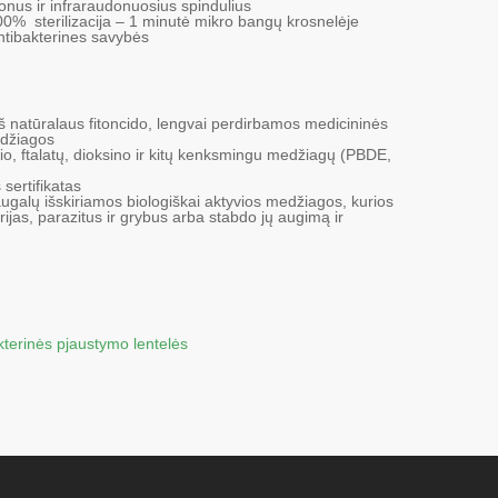
jonus ir infraraudonuosius spindulius
0% sterilizacija – 1 minutė mikro bangų krosnelėje
 antibakterines savybės
 natūralaus fitoncido, lengvai perdirbamos medicininės
edžiagos
io, ftalatų, dioksino ir kitų kenksmingu medžiagų (PBDE,
sertifikatas
augalų išskiriamos biologiškai aktyvios medžiagos, kurios
rijas, parazitus ir grybus arba stabdo jų augimą ir
kterinės pjaustymo lentelės