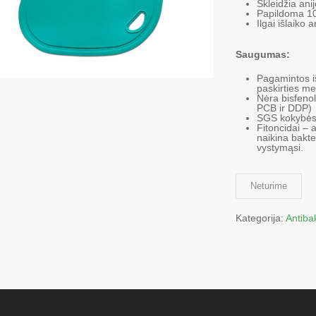
Skleidžia ani
Papildoma 10
Ilgai išlaiko
Saugumas:
Pagamintos iš
paskirties m
Nėra bisfenol
PCB ir DDP)
SGS kokybės 
Fitoncidai – 
naikina bakte
vystymąsi.
Neturime
Kategorija:
Antiba